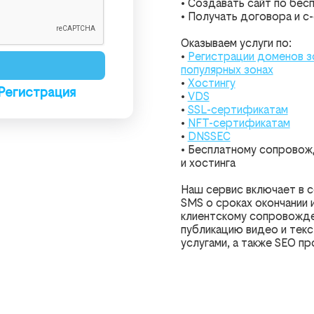
• Создавать сайт по бес
• Получать договора и с
Оказываем услуги по:
•
Регистрации доменов з
популярных зонах
•
Хостингу
Регистрация
•
VDS
•
SSL-сертификатам
•
NFT-сертификатам
•
DNSSEC
• Бесплатному сопровож
и хостинга
Наш сервис включает в с
SMS о сроках окончании и
клиентскому сопровожде
публикацию видео и тек
услугами, а также SEO п