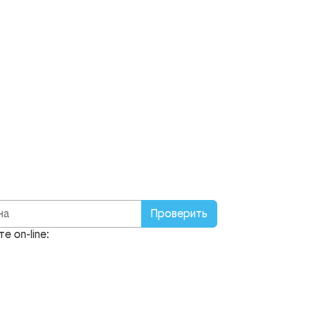
Проверить
е on-line: