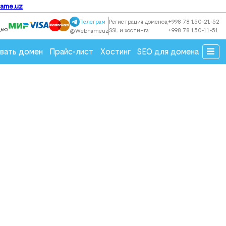
ame.uz
Регистрация доменов
,
+998 78 150-21-52
Телеграм
щью
:
SSL и хостинга
:
+998 78 150-11-51
@webnameuz
вать домен
Прайс-лист
Хостинг
SEO для домена